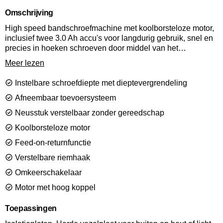
Omschrijving
High speed bandschroefmachine met koolborsteloze motor,
inclusief twee 3.0 Ah accu's voor langdurig gebruik, snel en
precies in hoeken schroeven door middel van het
gepatenteerde Senco "corner-fit'systeem. De DS525-18V is
Meer lezen
voorzien van een soepel doorvoersysteem waardoor de
volgende schroef klaar staat voor het bit voor een beter
Instelbare schroefdiepte met dieptevergrendeling
gezichtsveld en nauwkeurig schroeven.
Afneembaar toevoersysteem
Neusstuk verstelbaar zonder gereedschap
Koolborsteloze motor
Feed-on-returnfunctie
Verstelbare riemhaak
Omkeerschakelaar
Motor met hoog koppel
Toepassingen