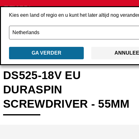
Kies een land of regio en u kunt het later altijd nog verande
GA VERDER
ANNULE
Terug
Producten
Machines
Schroeven­draaiers & schroef­machines
DS525-18V EU
DURASPIN
SCREWDRIVER - 55MM