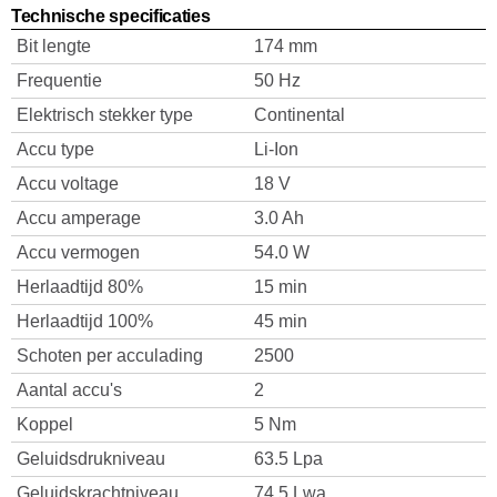
Technische specificaties
Bit lengte
174 mm
Frequentie
50 Hz
Elektrisch stekker type
Continental
Accu type
Li-Ion
Accu voltage
18 V
Accu amperage
3.0 Ah
Accu vermogen
54.0 W
Herlaadtijd 80%
15 min
Herlaadtijd 100%
45 min
Schoten per acculading
2500
Aantal accu's
2
Koppel
5 Nm
Geluidsdrukniveau
63.5 Lpa
Geluidskrachtniveau
74.5 Lwa