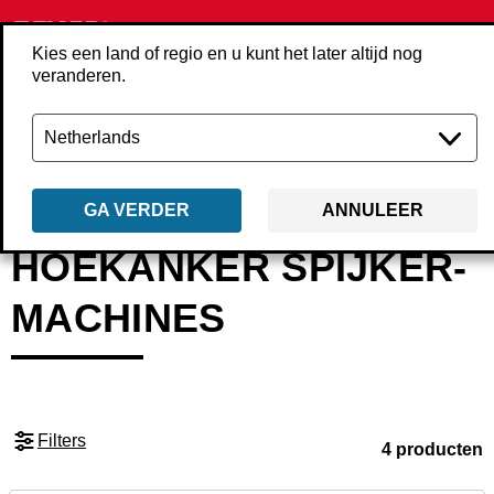
Kies een land of regio en u kunt het later altijd nog
veranderen.
Terug
Producten
Machines
Spijker­machines
Hoekanker spijker­ma
GA VERDER
ANNULEER
HOEKANKER SPIJKER­
MACHINES
Filters
4 producten