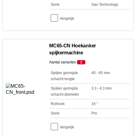
Serie
Gas Technology
Vergelijk
MC65-CN Hoekanker
spijkermachine
Aantal varianten
1
Spijker geringde
40 - 65 mm
schacht lengte
Spijker geringde
3.3 - 4.3 mm
schacht diameter
Rolhoek
16 °
Serie
Pro
Vergelijk