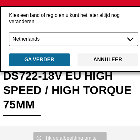
Kies een land of regio en u kunt het later altijd nog
veranderen.
Terug
Producten
Machines
Schroeven­draaiers & schroef­machines
GA VERDER
ANNULEER
DS722-18V EU HIGH
SPEED / HIGH TORQUE
75MM