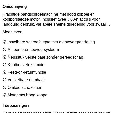
Omschrijving
Krachtige bandschroefmachine met hoog koppel en
koolborsteloze motor, inclusief twee 3.0 Ah accu's voor
langdurig gebruik, variabele snelheidsregeling voor zwaar
staal, snel en precies in hoeken schroeven door middel van
Meer lezen
het gepatenteerde Senco "corner-fit'systeem. De DS722-
18V is voorzien van een soepel doorvoersysteem waardoor
Instelbare schroefdiepte met dieptevergrendeling
de volgende schroef klaar staat voor het bit voor een beter
gezichtsveld en nauwkeurig schroeven.
Afneembaar toevoersysteem
Neusstuk verstelbaar zonder gereedschap
Koolborsteloze motor
Feed-on-returnfunctie
Verstelbare riemhaak
Omkeerschakelaar
Motor met hoog koppel
Toepassingen