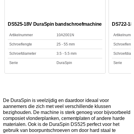
DS525-18V DuraSpin bandschroefmachine
DS722-18
Artikelnummer
10A2001N
Artikelnumm
Schroeflengte
25 - 55 mm
Schroefleng
Schroefdiameter
3.5 - 5.5 mm
Schroefdiam
Serie
DuraSpin
Serie
De DuraSpin is veelzijdig en daardoor ideaal voor
aannemers die zich met veel verschillende klussen
bezighouden. De machine is sterk genoeg voor bijvoorbeeld
composiet vlonderplanken, cementplaten of andere harde
materialen. Ook is de DuraSpin DS525 perfect voor het
gebruik van boorpuntschroeven om door hard staal te