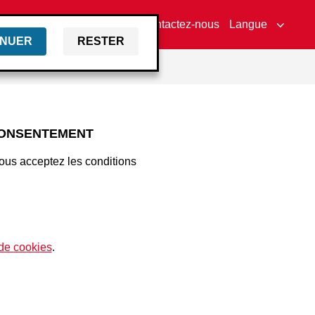
uteur
Actifs de la marque
Contactez-nous
Langue
INUER
RESTER
CONSENTEMENT
ous acceptez les conditions
 de cookies
.