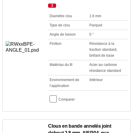
3
Diamètre clou
1.6 mm
Type de clou
Parquet
Angle de liaison
0 °
Finition
Résistance à la
traction standard,
brillant de base
Matériau du fil
Acier au carbone
résistance standard
Environnement de
Intérieur
l’application
Comparer
Clous en bande annelés joint
debout 2,8 mm, AISI304, nus