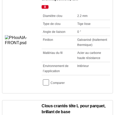
8
Diamètre clou
2.2 mm
Type de clou
Tige lisse
Angle de liaison
0 °
Finition
Galvanisé (traitement
thermique)
Matériau du fil
Acier au carbone
haute résistance
Environnement de
Intérieur
l’application
Comparer
Clous crantés tête L pour parquet,
brillant de base