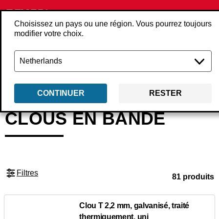
Choisissez un pays ou une région. Vous pourrez toujours
modifier votre choix.
Retour
Produits
Consommables
Clous
Clous en bande
CONTINUER
RESTER
CLOUS EN BANDE
Filtres
81 produits
Clou T 2,2 mm, galvanisé, traité
thermiquement, uni