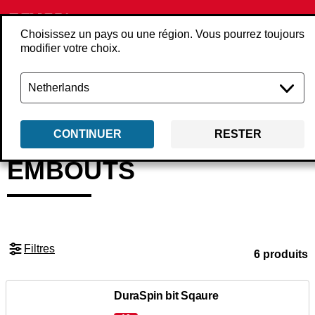
Choisissez un pays ou une région. Vous pourrez toujours
modifier votre choix.
Retour
Produits
Accessoires
Accessoires de vissage
Embouts
CONTINUER
RESTER
EMBOUTS
Filtres
6 produits
DuraSpin bit Sqaure