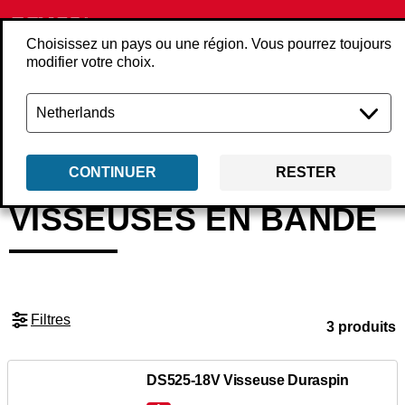
Choisissez un pays ou une région. Vous pourrez toujours
modifier votre choix.
Retour
Produits
Outils
Visseuses et visseuses en bande
Visseuses
CONTINUER
RESTER
VISSEUSES EN BANDE
Filtres
3 produits
DS525-18V Visseuse Duraspin