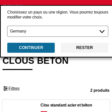
Choisissez un pays ou une région. Vous pourrez toujours
modifier votre choix.
Retour
Produits
Consommables
Clous
Clous béton
CONTINUER
RESTER
CLOUS BÉTON
Filtres
2 produits
Clou standard acier et béton