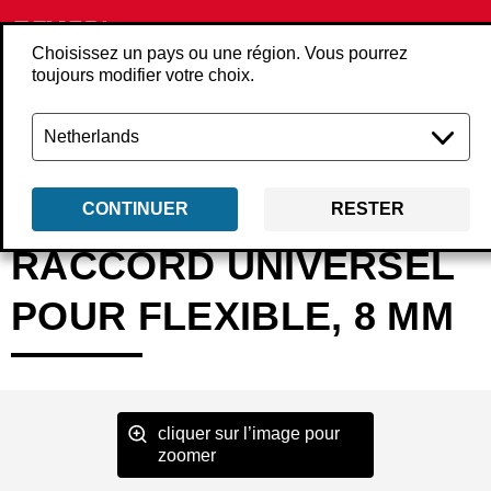
Choisissez un pays ou une région. Vous pourrez
toujours modifier votre choix.
Retour
Produits
Accessoires
Air comprimé
Coupleurs et embouts
CONTINUER
RESTER
RACCORD UNIVERSEL
POUR FLEXIBLE, 8 MM
cliquer sur l’image pour
zoomer