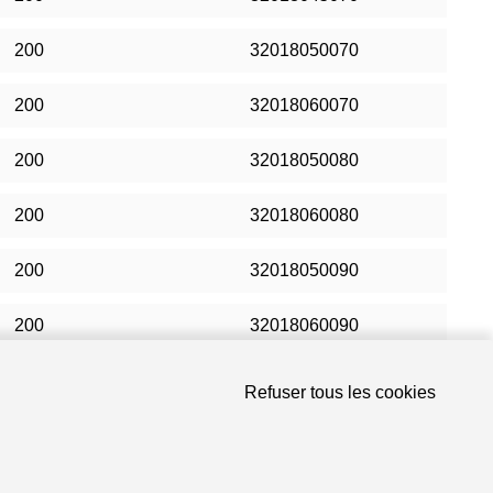
200
32018050070
200
32018060070
200
32018050080
200
32018060080
200
32018050090
200
32018060090
200
32018050100
Refuser tous les cookies
100
32018060100
100
32018060110