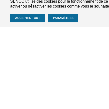
SENCO utilise des cookies pour le fonctionnement de ce si
activer ou désactiver les cookies comme vous le souhaite
120.0
6.0
ACCEPTER TOUT
PARAMÈTRES
130.0
6.0
140.0
6.0
150.0
6.0
160.0
6.0
SITE WEB
CATÉGOR
180.0
6.0
À propos de nous
Cloueurs
Contactez-nous
Agrafeuses
Conditions générales
Visseuses e
Compresse
Consommab