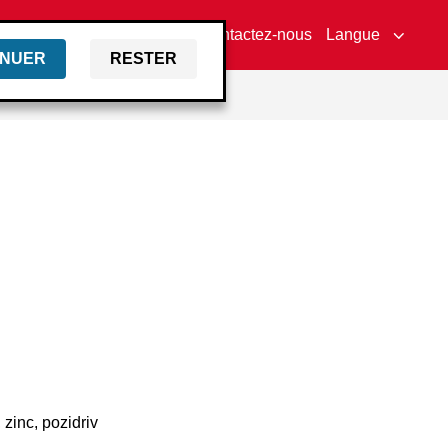
uteur
Actifs de la marque
Contactez-nous
Langue
INUER
RESTER
, zinc, pozidriv