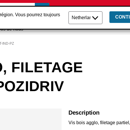
Trouver un distrib
région. Vous pourrez toujours
CONT
pos de nous
-IND-PZ
, FILETAGE
 POZIDRIV
Description
Vis bois agglo, filetage partiel