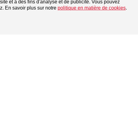
te et à des fins d'analyse et de publicité. Vous pouvez
z. En savoir plus sur notre
politique en matière de cookies
.
Pozidriv 3
Pozidriv 3
Pozidriv 3
Pozidriv 3
Pozidriv 3
IES DE PRODUITS
SITE WEB SENCO
Pozidriv 3
Netherlands
Europe
t visseuses en bande
France
urs
Germany
les
United Kingdom
Denmark
Afficher la suite
Norway