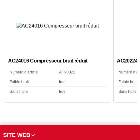
AC24016 Compresseur bruit réduit
AC20224B
Numéro d’article
AFN0022
Numéro d’art
Faible bruit
true
Faible bruit
Sans huile
true
Sans huile
SITE WEB