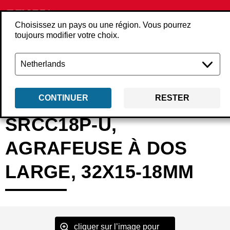
Choisissez un pays ou une région. Vous pourrez
toujours modifier votre choix.
Retour
Produits
Outils
Agrafeuses
Agrafeuses carton
7M2015N
CONTINUER
RESTER
SRCC18P-U,
AGRAFEUSE À DOS
LARGE, 32X15-18MM
cliquer sur l’image pour