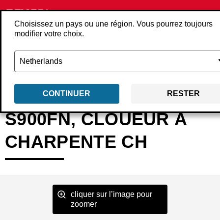
Choisissez un pays ou une région. Vous pourrez toujours
modifier votre choix.
Retour
Produits
Outils
Cloueurs
Cloueurs en bande
4F2311N
CONTINUER
RESTER
S900FN, CLOUEUR À
CHARPENTE CH
cliquer sur l’image pour
zoomer