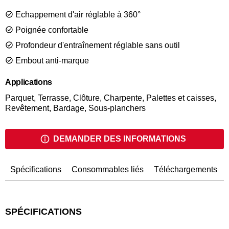
standards de qualité SENCO et offrant un exellent rapport
Echappement d'air réglable à 360°
qualité/prix, cette gamme est pensée pour les travaux légers,
semi-professionnels ou DYI. Les outils de la gamme Semi
Poignée confortable
Pro possèdent une gâchette restrictive pour plus de sécurité
Profondeur d'entraînement réglable sans outil
et est couverte par la garantie d'un an SENCO. Facilement
reconnaissable avec son bouchon rouge et son corps noir.
Embout anti-marque
Applications
Parquet, Terrasse, Clôture, Charpente, Palettes et caisses,
Revêtement, Bardage, Sous-planchers
DEMANDER DES INFORMATIONS
Spécifications
Consommables liés
Téléchargements
SPÉCIFICATIONS