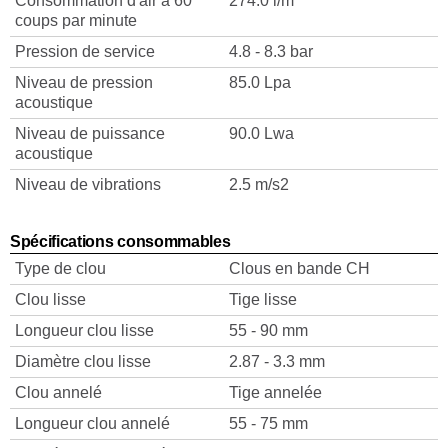
Consommation d'air à 60
274.0 l/m
coups par minute
Pression de service
4.8 - 8.3 bar
Niveau de pression
85.0 Lpa
acoustique
Niveau de puissance
90.0 Lwa
acoustique
Niveau de vibrations
2.5 m/s2
Spécifications consommables
Type de clou
Clous en bande CH
Clou lisse
Tige lisse
Longueur clou lisse
55 - 90 mm
Diamètre clou lisse
2.87 - 3.3 mm
Clou annelé
Tige annelée
Longueur clou annelé
55 - 75 mm