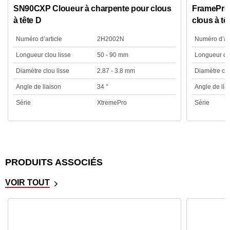
SN90CXP Cloueur à charpente pour clous
FramePro6
à tête D
clous à tê
Numéro d’article
2H2002N
Numéro d’art
Longueur clou lisse
50 - 90 mm
Longueur clo
Diamètre clou lisse
2.87 - 3.8 mm
Diamètre clo
Angle de liaison
34 °
Angle de lia
Série
XtremePro
Série
PRODUITS ASSOCIÉS
VOIR TOUT