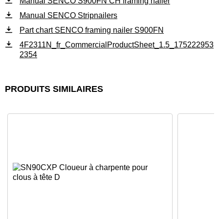
Manual SENCO S900FN CH framing nailer
Manual SENCO Stripnailers
Part chart SENCO framing nailer S900FN
4F2311N_fr_CommercialProductSheet_1.5_175222953
2354
PRODUITS SIMILAIRES